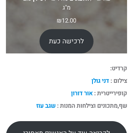
מ"ג
₪
12.00
לרכישה כעת
קרדיט:
צילום :
דני גולן
קופירייטרית :
אור דורון
שף,מתכונים וצילחות המנות :
שגב עוז