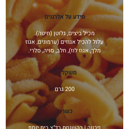
מידע על אלרגנים
מכיל ביצים, גלוטן (חיטה).
עלול להכיל אגוזים (ערמונים, אגוז
מלך, אגוז לוז), חלב, סויה, סלרי.
משקל נקי
200 גרם
כשרות
פרווה | בהשגחת בד"צ בית יוסף