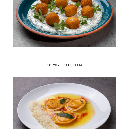
ארנצ'יני כרישה וציזיקי