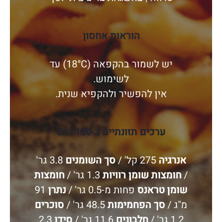
הוראות אחסון
יש לשמור בהקפאה (18°C) עד
לשימוש.
אין להפשיר ולהקפיא שנית.
ערכים תזונתיים ב-100 גרם
אנרגיה
275 קל' /
סך השומנים
3.8 גר'
/
חומצות שומן רוויות
1.3 גר' /
חומצות
שומן טראנס
פחות מ-0.5 גר' /
נתרן
91
מ"ג /
סך הפחמימות
48.5 גר' /
סוכרים
1.2 גר' /
חלבונים
11.6 גר' /
סידן
2.3