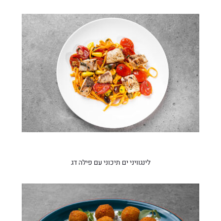
לינגוויני ים תיכוני עם פילה דג