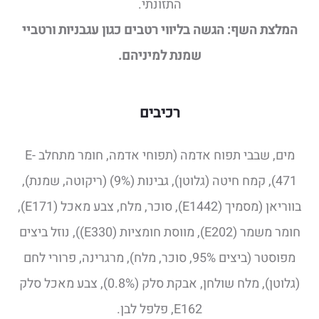
התזונתי.
המלצת השף: הגשה בליווי רטבים כגון עגבניות ורטביי
שמנת למיניהם.
רכיבים
מים, שבבי תפוח אדמה (תפוחי אדמה, חומר מתחלב E-
471), קמח חיטה (גלוטן), גבינות (9%) (ריקוטה, שמנת),
בווריאן (מסמיך (E1442), סוכר, מלח, צבע מאכל (E171),
חומר משמר (E202), מווסת חומציות (E330)), נוזל ביצים
מפוסטר (ביצים 95%, סוכר, מלח), מרגרינה, פרורי לחם
(גלוטן), מלח שולחן, אבקת סלק (0.8%), צבע מאכל סלק
E162, פלפל לבן.