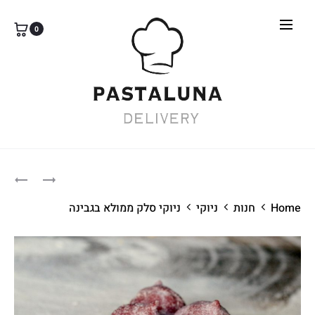
0
roduct
פנה
קנלוני
גבינות
gation
Home
חנות
ניוקי
ניוקי סלק ממולא בגבינה