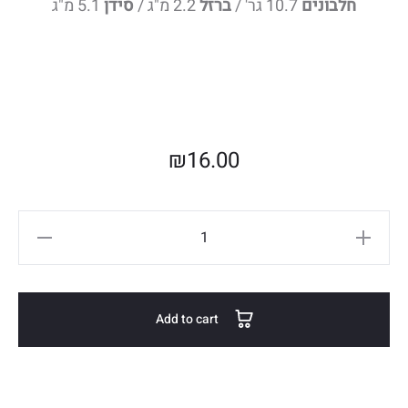
חלבונים
10.7 גר' /
ברזל
2.2 מ"ג /
סידן
5.1 מ"ג
₪
16.00
ניוקי
סלק
ממולא
בגבינה
Add to cart
quantity