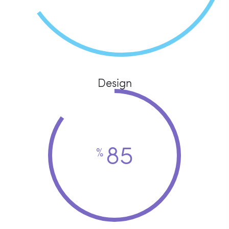
Design
85
%