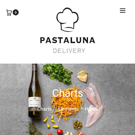
0
Charts
Charts
Elements
Home